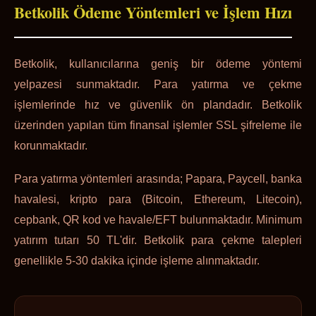
Betkolik Ödeme Yöntemleri ve İşlem Hızı
Betkolik, kullanıcılarına geniş bir ödeme yöntemi
yelpazesi sunmaktadır. Para yatırma ve çekme
işlemlerinde hız ve güvenlik ön plandadır. Betkolik
üzerinden yapılan tüm finansal işlemler SSL şifreleme ile
korunmaktadır.
Para yatırma yöntemleri arasında; Papara, Paycell, banka
havalesi, kripto para (Bitcoin, Ethereum, Litecoin),
cepbank, QR kod ve havale/EFT bulunmaktadır. Minimum
yatırım tutarı 50 TL'dir. Betkolik para çekme talepleri
genellikle 5-30 dakika içinde işleme alınmaktadır.