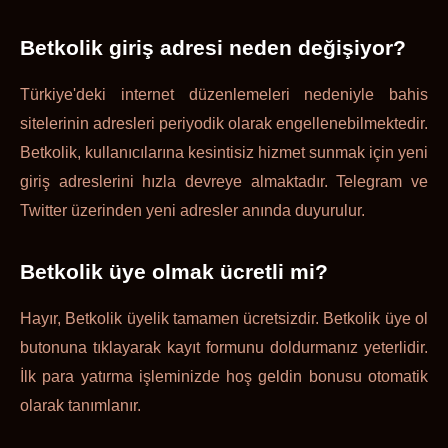
Betkolik giriş adresi neden değişiyor?
Türkiye'deki internet düzenlemeleri nedeniyle bahis
sitelerinin adresleri periyodik olarak engellenebilmektedir.
Betkolik, kullanıcılarına kesintisiz hizmet sunmak için yeni
giriş adreslerini hızla devreye almaktadır. Telegram ve
Twitter üzerinden yeni adresler anında duyurulur.
Betkolik üye olmak ücretli mi?
Hayır, Betkolik üyelik tamamen ücretsizdir. Betkolik üye ol
butonuna tıklayarak kayıt formunu doldurmanız yeterlidir.
İlk para yatırma işleminizde hoş geldin bonusu otomatik
olarak tanımlanır.