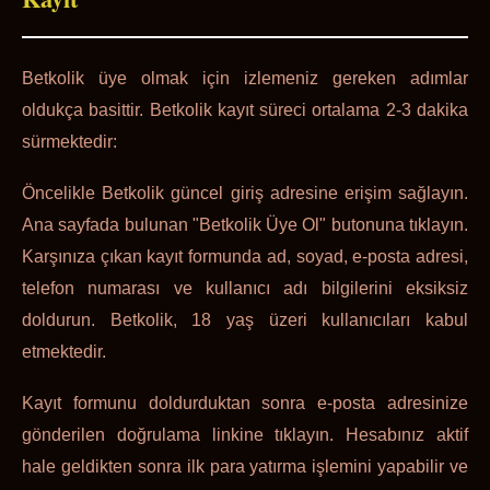
Betkolik üye olmak için izlemeniz gereken adımlar
oldukça basittir. Betkolik kayıt süreci ortalama 2-3 dakika
sürmektedir:
Öncelikle Betkolik güncel giriş adresine erişim sağlayın.
Ana sayfada bulunan "Betkolik Üye Ol" butonuna tıklayın.
Karşınıza çıkan kayıt formunda ad, soyad, e-posta adresi,
telefon numarası ve kullanıcı adı bilgilerini eksiksiz
doldurun. Betkolik, 18 yaş üzeri kullanıcıları kabul
etmektedir.
Kayıt formunu doldurduktan sonra e-posta adresinize
gönderilen doğrulama linkine tıklayın. Hesabınız aktif
hale geldikten sonra ilk para yatırma işlemini yapabilir ve