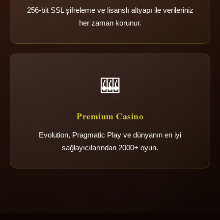
256-bit SSL şifreleme ve lisanslı altyapı ile verileriniz
her zaman korunur.
🎰
Premium Casino
Evolution, Pragmatic Play ve dünyanın en iyi
sağlayıcılarından 2000+ oyun.