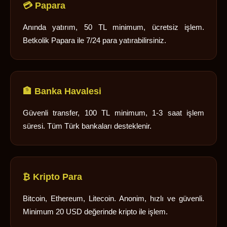
💳 Papara
Anında yatırım, 50 TL minimum, ücretsiz işlem.
Betkolik Papara ile 7/24 para yatırabilirsiniz.
🏦 Banka Havalesi
Güvenli transfer, 100 TL minimum, 1-3 saat işlem
süresi. Tüm Türk bankaları desteklenir.
₿ Kripto Para
Bitcoin, Ethereum, Litecoin. Anonim, hızlı ve güvenli.
Minimum 20 USD değerinde kripto ile işlem.