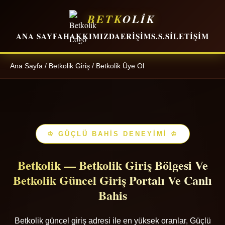
BETK
OLIK
ANA SAYFA
HAKKIMIZDA
ERIŞIM
S.S.S
İLETIŞIM
Ana Sayfa
/
Betkolik Giriş
/
Betkolik Üye Ol
♔ GÜÇLÜ BAHIS DENEYIMI ♔
Betkolik — Betkolik Giriş Bölgesi Ve
Betkolik Güncel Giriş Portalı Ve Canlı
Bahis
Betkolik güncel giriş adresi ile en yüksek oranlar, Güçlü