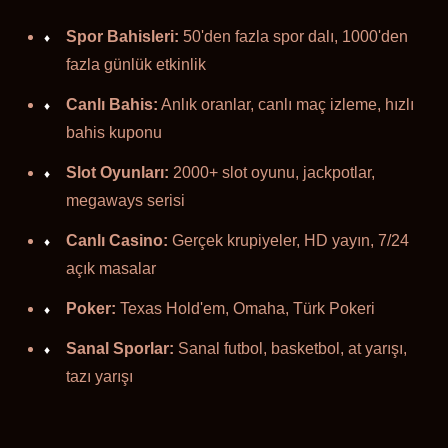
Spor Bahisleri:
50'den fazla spor dalı, 1000'den
fazla günlük etkinlik
Canlı Bahis:
Anlık oranlar, canlı maç izleme, hızlı
bahis kuponu
Slot Oyunları:
2000+ slot oyunu, jackpotlar,
megaways serisi
Canlı Casino:
Gerçek krupiyeler, HD yayın, 7/24
açık masalar
Poker:
Texas Hold'em, Omaha, Türk Pokeri
Sanal Sporlar:
Sanal futbol, basketbol, at yarışı,
tazı yarışı