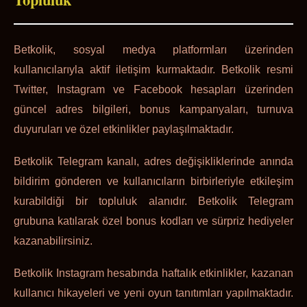
Betkolik, sosyal medya platformları üzerinden
kullanıcılarıyla aktif iletişim kurmaktadır. Betkolik resmi
Twitter, Instagram ve Facebook hesapları üzerinden
güncel adres bilgileri, bonus kampanyaları, turnuva
duyuruları ve özel etkinlikler paylaşılmaktadır.
Betkolik Telegram kanalı, adres değişikliklerinde anında
bildirim gönderen ve kullanıcıların birbirleriyle etkileşim
kurabildiği bir topluluk alanıdır. Betkolik Telegram
grubuna katılarak özel bonus kodları ve sürpriz hediyeler
kazanabilirsiniz.
Betkolik Instagram hesabında haftalık etkinlikler, kazanan
kullanıcı hikayeleri ve yeni oyun tanıtımları yapılmaktadır.