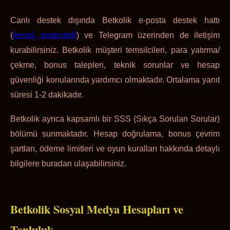
Canlı destek dışında Betkolik e-posta destek hattı
(
[email protected]
) ve Telegram üzerinden de iletişim
kurabilirsiniz. Betkolik müşteri temsilcileri, para yatırma/
çekme, bonus talepleri, teknik sorunlar ve hesap
güvenliği konularında yardımcı olmaktadır. Ortalama yanıt
süresi 1-2 dakikadır.
Betkolik ayrıca kapsamlı bir SSS (Sıkça Sorulan Sorular)
bölümü sunmaktadır. Hesap doğrulama, bonus çevrim
şartları, ödeme limitleri ve oyun kuralları hakkında detaylı
bilgilere buradan ulaşabilirsiniz.
Betkolik Sosyal Medya Hesapları ve
Topluluk