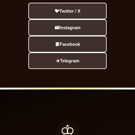
🐦
Twitter / X
📸
Instagram
📘
Facebook
✈️
Telegram
♔