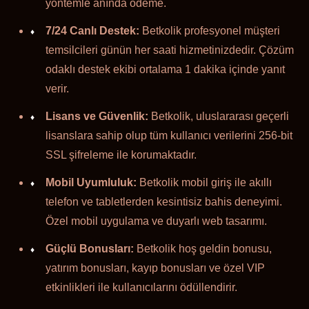
yöntemle anında ödeme.
7/24 Canlı Destek:
Betkolik profesyonel müşteri
temsilcileri günün her saati hizmetinizdedir. Çözüm
odaklı destek ekibi ortalama 1 dakika içinde yanıt
verir.
Lisans ve Güvenlik:
Betkolik, uluslararası geçerli
lisanslara sahip olup tüm kullanıcı verilerini 256-bit
SSL şifreleme ile korumaktadır.
Mobil Uyumluluk:
Betkolik mobil giriş ile akıllı
telefon ve tabletlerden kesintisiz bahis deneyimi.
Özel mobil uygulama ve duyarlı web tasarımı.
Güçlü Bonusları:
Betkolik hoş geldin bonusu,
yatırım bonusları, kayıp bonusları ve özel VIP
etkinlikleri ile kullanıcılarını ödüllendirir.