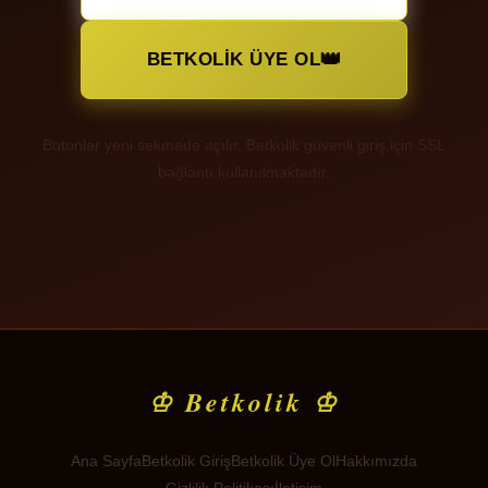
👑
BETKOLIK ÜYE OL
Butonlar yeni sekmede açılır. Betkolik güvenli giriş için SSL
bağlantı kullanılmaktadır.
♔ Betkolik ♔
Ana Sayfa
Betkolik Giriş
Betkolik Üye Ol
Hakkımızda