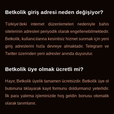
Betkolik giriş adresi neden değişiyor?
Türkiye'deki internet düzenlemeleri nedeniyle bahis
sitelerinin adresleri periyodik olarak engellenebilmektedir.
Betkolik, kullanıcılarına kesintisiz hizmet sunmak için yeni
giriş adreslerini hızla devreye almaktadır. Telegram ve
Twitter üzerinden yeni adresler anında duyurulur.
Betkolik üye olmak ücretli mi?
Hayır, Betkolik üyelik tamamen ücretsizdir. Betkolik üye ol
butonuna tıklayarak kayıt formunu doldurmanız yeterlidir.
İlk para yatırma işleminizde hoş geldin bonusu otomatik
olarak tanımlanır.