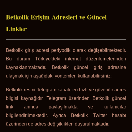
Betkolik Erişim Adresleri ve Güncel
Linkler
Betkolik giriş adresi periyodik olarak değişebilmektedir.
Bu durum Türkiye'deki internet düzenlemelerinden
kaynaklanmaktadır. Betkolik güncel giriş adresine
ulaşmak için aşağıdaki yöntemleri kullanabilirsiniz:
Betkolik resmi Telegram kanalı, en hızlı ve güvenilir adres
bilgisi kaynağıdır. Telegram üzerinden Betkolik güncel
link anında paylaşılmakta ve kullanıcılar
bilgilendirilmektedir. Ayrıca Betkolik Twitter hesabı
üzerinden de adres değişiklikleri duyurulmaktadır.