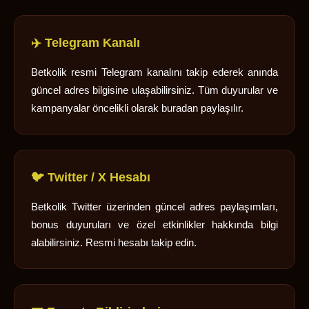
✈️ Telegram Kanalı
Betkolik resmi Telegram kanalını takip ederek anında
güncel adres bilgisine ulaşabilirsiniz. Tüm duyurular ve
kampanyalar öncelikli olarak buradan paylaşılır.
🐦 Twitter / X Hesabı
Betkolik Twitter üzerinden güncel adres paylaşımları,
bonus duyuruları ve özel etkinlikler hakkında bilgi
alabilirsiniz. Resmi hesabı takip edin.