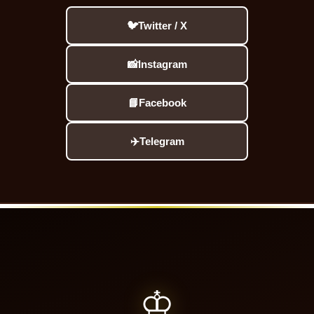
🐦
Twitter / X
📸
Instagram
📘
Facebook
✈️
Telegram
♔