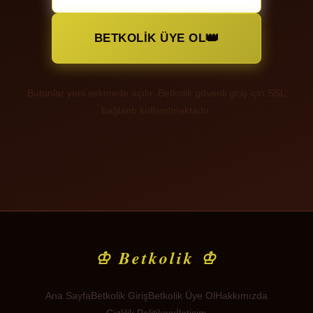
👑
BETKOLIK ÜYE OL
Butonlar yeni sekmede açılır. Betkolik güvenli giriş için SSL
bağlantı kullanılmaktadır.
♔ Betkolik ♔
Ana Sayfa
Betkolik Giriş
Betkolik Üye Ol
Hakkımızda