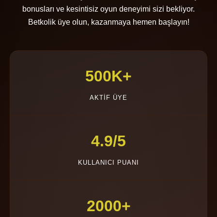
bonusları ve kesintisiz oyun deneyimi sizi bekliyor.
Betkolik üye olun, kazanmaya hemen başlayın!
500K+
AKTIF ÜYE
4.9/5
KULLANICI PUANI
2000+