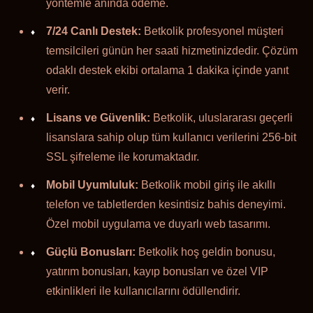
yöntemle anında ödeme.
7/24 Canlı Destek:
Betkolik profesyonel müşteri
temsilcileri günün her saati hizmetinizdedir. Çözüm
odaklı destek ekibi ortalama 1 dakika içinde yanıt
verir.
Lisans ve Güvenlik:
Betkolik, uluslararası geçerli
lisanslara sahip olup tüm kullanıcı verilerini 256-bit
SSL şifreleme ile korumaktadır.
Mobil Uyumluluk:
Betkolik mobil giriş ile akıllı
telefon ve tabletlerden kesintisiz bahis deneyimi.
Özel mobil uygulama ve duyarlı web tasarımı.
Güçlü Bonusları:
Betkolik hoş geldin bonusu,
yatırım bonusları, kayıp bonusları ve özel VIP
etkinlikleri ile kullanıcılarını ödüllendirir.